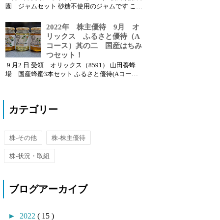
園 ジャムセット 砂糖不使用のジャムです これ
までもらっていたサンクゼールのジャムと比べ
てどうでしょう！ こちらの商品は受取日指定し
2022年 株主優待 9月 オ
なかったのですが、先に投稿したオリックスの
リックス ふるさと優待（A
株主優待品のカニや蜂蜜セットと同日に届きま
コース）其の二 国産はちみ
した！ ...
つセット！
9 月2 日 受領 オリックス（8591） 山田養蜂
場 国産蜂蜜3本セット ふるさと優待(Aコース)
分のカタログ商品から、今回おかあちゃんは蜂
蜜を選択しました わたしの優待分のカニ鍋セッ
トと受領日を合わせたので同日に受け取ること
カテゴリー
ができました 優待カタログは以下となります 優
待内...
株-その他
株-株主優待
株-状況・取組
ブログアーカイブ
►
2022
( 15 )