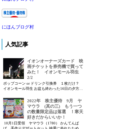
にほんブログ村
人気記事
イオンオーナーズカード 映
画チケットを券売機で買って
みた！ イオンモール羽生
2/2
ポップコーン or ドリンク引換券 １枚だけ？
イオンモール羽生 お盆も終わった16日の夕方、
夕食がてら久しぶりにイオンモール羽生に行き
ました。 ついでにおチビさんに、翌日アンパン
2022年 株主優待 9月 ヤ
マンの映画を見せたいとい...
マウラ (其の三) もう一つ
の数量限定品は落選 ！寒天
好きだからいいか！
10月1日受領 ヤマウラ（1780） かんてんぱ
ぱ 手作りデザートセット 抽選に外れたため、