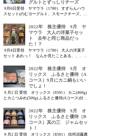
グルトとずっしりチーズ
9月6日受領 ヤマウラ（1780） すずらんハウ
スセット(のむヨーグルト、スモークチーズ、ミ
ルクジャムetc) うれしい！今年は抽選あたりま
した 優待内容と獲得株数・獲得額 ヤマウラ
2022年 株主優待 9月 ヤ
（1780） ● 優待内容 ： 3000円相当の地場
マウラ 大人の洋菓子セッ
商品 x 2セット 優待獲得...
ト 去年と同じ商品だっ
た！？
9月4日受領 ヤマウラ（1780） 大人の洋菓子
セット あれっ！ なんか見たことある、、、、
優待内容と獲得株数・獲得額 ヤマウラ（1780）
◎ 優待内容 ： 3000円相当の地場商品 優待
2022年 株主優待 9月 オ
獲得株数 ： 100株 ◎ 権利確定月 ...
リックス ふるさと優待（A
コース）9月にカニ鍋もいい
でしょ！
9 月2 日 受領 オリックス（8591） カニ(460g)
とカニつみれ(500g) ふるさと優待(Aコース)分の
カタログ商品から、今回はカニ商品を選択しま
した 優待カタログは以下となります 優待カタロ
2022年 株主優待 9月 オ
グより選択 優待内容と獲得株数・獲得額 オリッ
リックス ふるさと優待（B
クス（8591） ● 優待内容...
コース）其の三 ジャムセッ
ト！
9 月2 日 受領 オリックス（8591） 信州須藤農