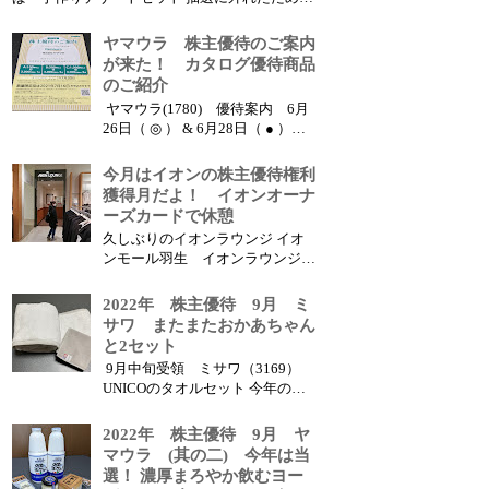
第二希望の商品が届きました 優待内容と獲得株
数・獲得額 ヤマウラ（1780） ● 優待内容 ：
ヤマウラ 株主優待のご案内
3000円相当の地場商品 x 2セット 優待獲得株数
が来た！ カタログ優待商品
： 3...
のご紹介
ヤマウラ(1780) 優待案内 6月
26日（ ◎ ） & 6月28日（ ● ）受
領 2021年 株主優待のご案内 3月
の優待権利獲得分の優待案内が届
今月はイオンの株主優待権利
きました この銘柄は、毎回わた
獲得月だよ！ イオンオーナ
し ● とおかあちゃん ◎ の優待案
ーズカードで休憩
内が別々の日に届きます 優待概
久しぶりのイオンラウンジ イオ
要 以下に優待案内の内容を...
ンモール羽生 イオンラウンジ
この日は加須市でお昼ご飯 その
後、腹ごなしを兼ねて近くのイオ
2022年 株主優待 9月 ミ
ンモール羽生に来ました 買物の
サワ またまたおかあちゃん
途中でしたが、まだお腹が重かっ
と2セット
たので、ラウンジがあったことを
9月中旬受領 ミサワ（3169）
思い出して久しぶりに寄ることに
UNICOのタオルセット 今年の色
しま...
は淡いグレー！ 優待内容と獲得
株数・獲得額 優待内容 ：
2022年 株主優待 9月 ヤ
5000円相当の優待品 ● ◎ 優待
マウラ (其の二) 今年は当
獲得株数 ： 300株 ● ◎ 権利
選！ 濃厚まろやか飲むヨー
確定月 ： 1月 優待獲得額 ...