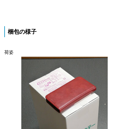
梱包の様子
荷姿