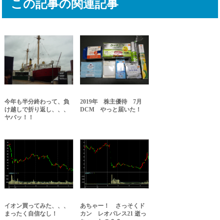
この記事の関連記事
今年も半分終わって、負
2019年 株主優待 7月
け越しで折り返し、、、
DCM やっと届いた！
ヤバッ！！
イオン買ってみた、、、
あちゃー！ さっそくド
まったく自信なし！
カン レオパレス21 逝っ