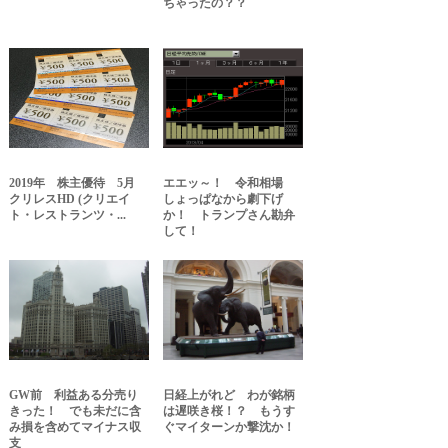
ちゃったの？？
2019年 株主優待 5月
エエッ～！ 令和相場
クリレスHD (クリエイ
しょっぱなから劇下げ
ト・レストランツ・...
か！ トランプさん勘弁
して！
GW前 利益ある分売り
日経上がれど わが銘柄
きった！ でも未だに含
は遅咲き桜！？ もうす
み損を含めてマイナス収
ぐマイターンか撃沈か！
支