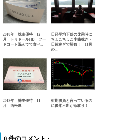
2018年 株主優待 12
日経平均下落の休憩時に
月 トリドールHD フー
ちょこちょこ小銭稼ぎ・
ドコート混んでて食べ...
日銭稼ぎで勝負！ 11月
の...
2018年 株主優待 11
短期勝負と言っているの
月 西松屋
に優柔不断が命取り！
0 件のコメント :